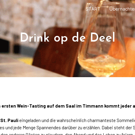
START
Übernachte
Drink op de Deel
 ersten Wein-Tasting auf dem Saal im Timmann kommt jeder a
St. Pauli
eingeladen und die wahrscheinlich charmanteste Sommelièr
ches und jede Menge Spannendes darüber zu erzählen. Dabei steht der 
 den anderen Gästen zu plaudern, den Abend und das Leben zu feiern.